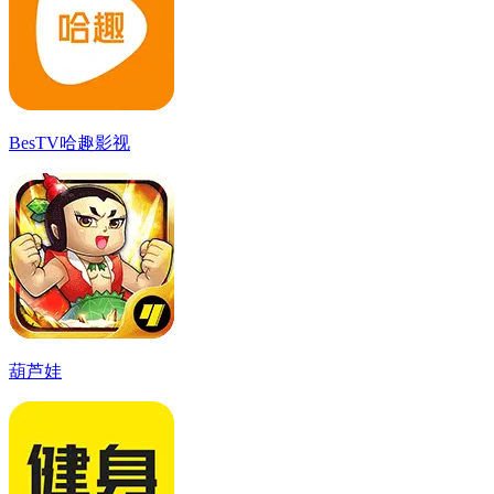
BesTV哈趣影视
葫芦娃