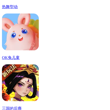
热舞型动
OK兔儿童
三国的后裔