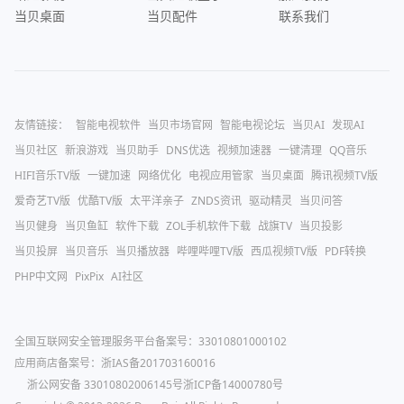
当贝桌面
当贝配件
联系我们
友情链接：
智能电视软件
当贝市场官网
智能电视论坛
当贝AI
发现AI
当贝社区
新浪游戏
当贝助手
DNS优选
视频加速器
一键清理
QQ音乐
HIFI音乐TV版
一键加速
网络优化
电视应用管家
当贝桌面
腾讯视频TV版
爱奇艺TV版
优酷TV版
太平洋亲子
ZNDS资讯
驱动精灵
当贝问答
当贝健身
当贝鱼缸
软件下载
ZOL手机软件下载
战旗TV
当贝投影
当贝投屏
当贝音乐
当贝播放器
哔哩哔哩TV版
西瓜视频TV版
PDF转换
PHP中文网
PixPix
AI社区
全国互联网安全管理服务平台备案号：33010801000102
应用商店备案号：浙IAS备201703160016
浙公网安备 33010802006145号
浙ICP备14000780号