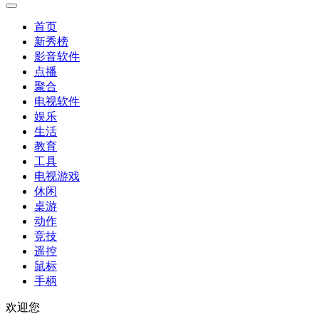
首页
新秀榜
影音软件
点播
聚合
电视软件
娱乐
生活
教育
工具
电视游戏
休闲
桌游
动作
竞技
遥控
鼠标
手柄
欢迎您