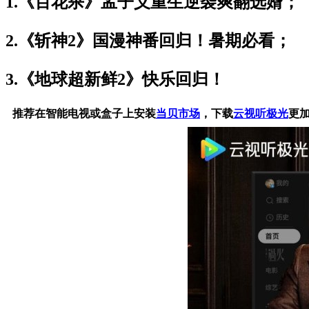
1.
《百花杀》孟子义重生逆袭爽翻选婿；
2.
《斩神2》国漫神番回归！暑期必看；
3.
《地球超新鲜2》快乐回归！
推荐在智能电视或盒子上安装
当贝市场
，下载
云视听极光
更