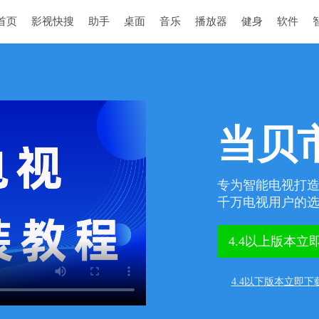
首页
影视快搜
助手
桌面
音乐
播放器
健身
软件
当贝
专为智能电视打
千万电视用户的
4.4以上版本立
4.4以下版本立即下