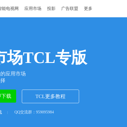
智能电视网
应用市场
投影
广告联盟
更多
市场TCL专版
造的应用市场
选择
即下载
TCL更多教程
载
QQ交流群：959095984