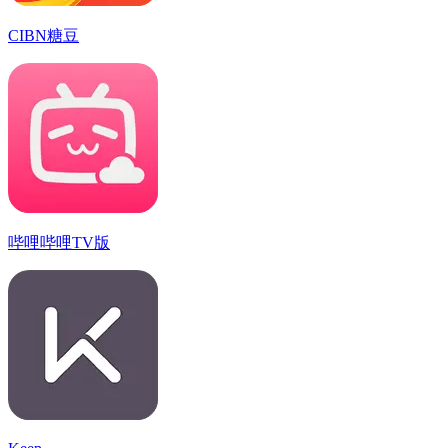
CIBN糖豆
哔哩哔哩TV版